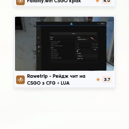
Falality.win CSGO крак
4.0
RaweTrip
Rawetrip - Рейдж чит на
3.7
CSGO з CFG + LUA