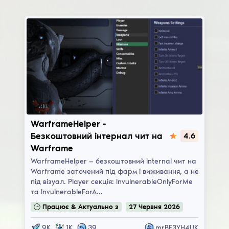
WarframeHelper
WarframeHelper -
Безкоштовний інтернал чит на
4.6
Warframe
WarframeHelper — безкоштовний internal чит на
Warframe заточений під фарм і виживання, а не
під візуал. Player секція: InvulnerableOnlyForMe
та InvulnerableForA…
🕒
Працює & Актуально
з
27
Червня
2026
9K
1K
39
mrBE3YH4UK