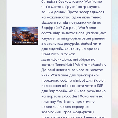
більшість безкоштовних Warframe
читів містять віруси і загрожують
вашим даним! Проте зосередимося
на можливостях, адже який тенно
відмовиться від потужних читів на
Варфрейм? До речі, Warframe
софти відрізняються спеціалізацією:
існують farming-орієнтовані рішення
з автолутом ресурсів, бойові чити
для ендгейм контенту на зразок
Steel Path, а також
мультифункціональні збірки на
кшталт TennoHub і WarframeMaster.
До речі неважливо чого ви хочете:
чити Warframe для прискореної
прокачки, софт з aimbot для Eidolon
полювання або скачати чити з ESP
для Варфрейм місій - все розміщено
на порталі ExLoader! Хоча чити на
платину Warframe практично
нереальні через серверне
зберігання, ігрові модифікації
працюють бездоганно. І неважливо