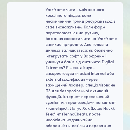
Warframe чити - мрія кожного
космічного ніндзя, коли
нескінченний гринд ресурсів і модів
стає виснажливим. Коли фарм
перетворюється на рутину,
бажання скачати чити на Warframe
виникає природно. Але головна
дилема залишається: як безпечно
інтегрувати софт у Варфрейм і
уникнути банів від античита Digital
Extremes? Рішення існує -
використовувати якісні Internal або
External модифікації через
захищений лоадер, спеціалізоване
ПЗ для безпроблемної активації
функцій. Інтернет переповнений
сумнівними пропозиціями на кшталт
FrameInject, Лотус Хак (Lotus Hack),
ТеноЧит (TennoCheat), проте
необхідна надзвичайна
обережність, оскільки переважна