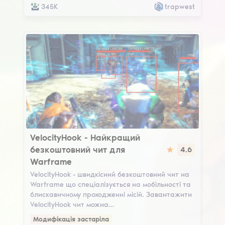
345K
trapwest
VelocityHook
VelocityHook - Найкращий
безкоштовний чит для
4.6
Warframe
VelocityHook - швидкісний безкоштовний чит на
Warframe що спеціалізується на мобільності та
блискавичному проходженні місій. Завантажити
VelocityHook чит можна…
Модифікація застаріла