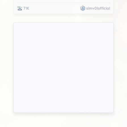
71K
simv0lofficial