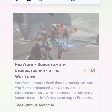
HexWare
HexWare - Завантажити
безкоштовний чит на
4.5
Warframe
HexWare - професійний безкоштовний чит для
Warframe створений для максимально
ефективного фарму та проходження контенту.
Завантажити HexWare можна через ExLoade…
Модифікація застаріла