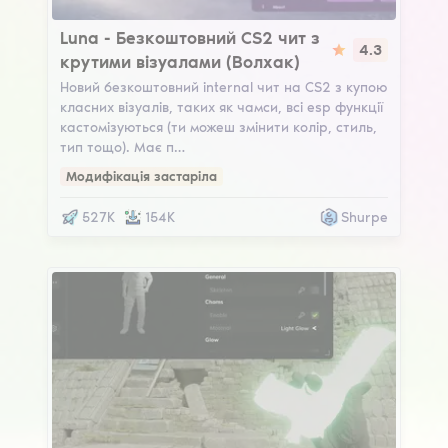
Luna
Luna - Безкоштовний CS2 чит з
4.3
крутими візуалами (Волхак)
Новий безкоштовний internal чит на CS2 з купою
класних візуалів, таких як чамси, всі esp функції
кастомізуються (ти можеш змінити колір, стиль,
тип тощо). Має п…
Модифікація застаріла
527K
154K
Shurpe