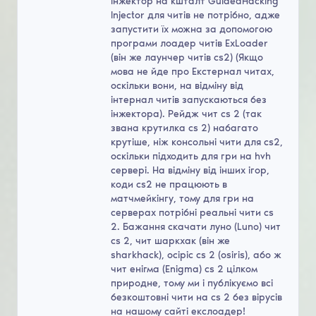
інжектор на кшталт GuidedHacking
Injector для читів не потрібно, адже
запустити їх можна за допомогою
програми лоадер читів ExLoader
(він же лаунчер читів cs2) (Якщо
мова не йде про Екстернал читах,
оскільки вони, на відміну від
інтернал читів запускаються без
інжектора). Рейдж чит cs 2 (так
звана крутилка cs 2) набагато
крутіше, ніж консольні чити для cs2,
оскільки підходить для гри на hvh
сервері. На відміну від інших ігор,
коди cs2 не працюють в
матчмейкінгу, тому для гри на
серверах потрібні реальні чити cs
2. Бажання скачати луно (Luno) чит
cs 2, чит шаркхак (він же
sharkhack), осіріс cs 2 (osiris), або ж
чит енігма (Enigma) cs 2 цілком
природне, тому ми і публікуємо всі
безкоштовні чити на cs 2 без вірусів
на нашому сайті екслоадер!