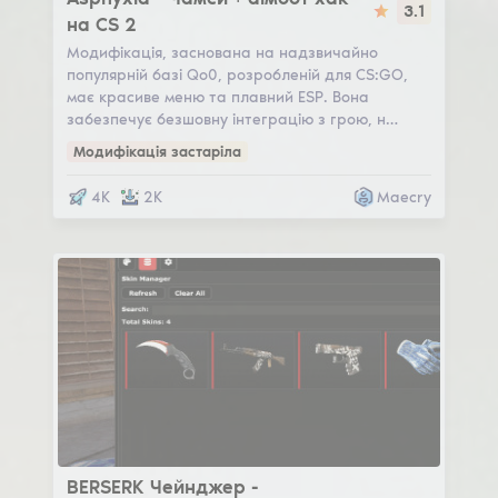
3.1
на CS 2
Модифікація, заснована на надзвичайно
популярній базі Qo0, розробленій для CS:GO,
має красиве меню та плавний ESP. Вона
забезпечує безшовну інтеграцію з грою, н…
Модифікація застаріла
4K
2K
Maecry
BerserkChanger
BERSERK Чейнджер -