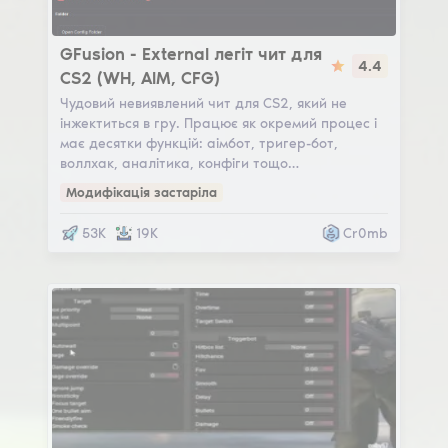
GFusion
GFusion - External легіт чит для
4.4
CS2 (WH, AIM, CFG)
Чудовий невиявлений чит для CS2, який не
інжектиться в гру. Працює як окремий процес і
має десятки функцій: аімбот, тригер-бот,
воллхак, аналітика, конфіги тощо…
Модифікація застаріла
53K
19K
Cr0mb