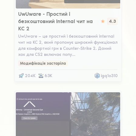
UwUware V2
UwUware - Простий і
безкоштовний Internal чит на
4.3
КС 2
UwUware — це простий і безкоштовний internal
чит на КС 2, який пропонує широкий функціонал
для комфортної гри в Counter-Strike 2. Даний
хак для CS2 включає попу…
Модифікація застаріла
204K
63K
igq1o310