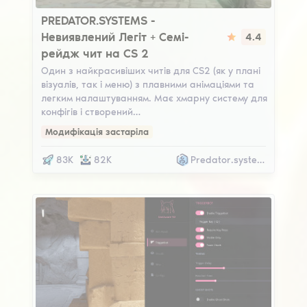
Predator.Systems
PREDATOR.SYSTEMS -
Невиявлений Легіт + Семі-
4.4
рейдж чит на CS 2
Один з найкрасивіших читів для CS2 (як у плані
візуалів, так і меню) з плавними анімаціями та
легким налаштуванням. Має хмарну систему для
конфігів і створений…
Модифікація застаріла
83K
82K
Predator.systems