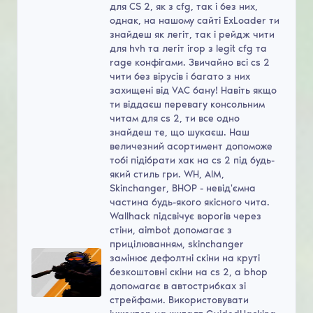
для CS 2, як з cfg, так і без них,
однак, на нашому сайті ExLoader ти
знайдеш як легіт, так і рейдж чити
для hvh та легіт ігор з legit cfg та
rage конфігами. Звичайно всі cs 2
чити без вірусів і багато з них
захищені від VAC бану! Навіть якщо
ти віддаєш перевагу консольним
читам для cs 2, ти все одно
знайдеш те, що шукаєш. Наш
величезний асортимент допоможе
тобі підібрати хак на cs 2 під будь-
який стиль гри. WH, AIM,
Skinchanger, BHOP - невід'ємна
частина будь-якого якісного чита.
Wallhack підсвічує ворогів через
стіни, aimbot допомагає з
прицілюванням, skinchanger
замінює дефолтні скіни на круті
безкоштовні скіни на cs 2, а bhop
допомагає в автострибках зі
стрейфами. Використовувати