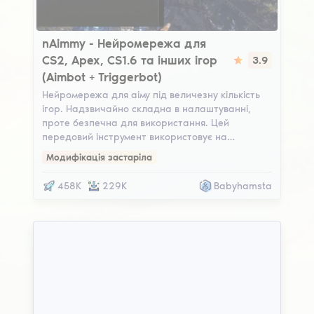
nAimmy
nAimmy - Нейромережа для
CS2, Apex, CS1.6 та інших ігор
3.9
(Aimbot + Triggerbot)
Нейромережа для аіму під величезну кількість
ігор. Надзвичайно складна в налаштуванні,
проте безпечна для використання. Цей
передовий інструмент використовує на…
Модифікація застаріла
458K
229K
Babyhamsta