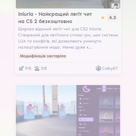
Iniuria
Iniuria - Найкращий легіт чит
4.3
на CS 2 безкоштовно
Широко відомий легіт чит для CS2 Iniuria.
Створений для легітного стилю гри, має системи
LUA та конфігів, які дозволяють уникнути
налаштування мода. Меню дуже к…
Модифікація застаріла
91K
31K
Colby57