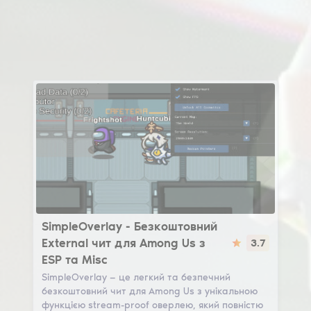
SimpleOverlay
SimpleOverlay - Безкоштовний
External чит для Among Us з
3.7
ESP та Misc
SimpleOverlay — це легкий та безпечний
безкоштовний чит для Among Us з унікальною
функцією stream-proof оверлею, який повністю